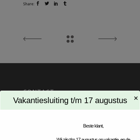
Share:
CONTACT
✕
Vakantiesluiting t/m 17 augustus
Laurentiusstraat 2a
4851 EL Ulvenhout
Tel: 076-5613045
Beste klant,
Wij zijn t/m 17 augustus op vakantie, en de