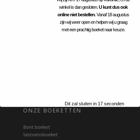
BTW: NL003768322B61
winkel is dan gesloten.
U kunt dus ook
KVK: 83037594
online niet bestellen
. Vanaf 18 augustus
zijn wij weer open en helpen wij u graag
met een prachtig boeket naar keuze.
INFORMATIE
Openingstijden
Contact
Bezorgen
Privacy policy
Betalen
Dit zal sluiten in
17
seconden
ONZE BOEKETTEN
Bont boeket
Seizoensboeket