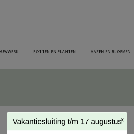
modal-check
OUWWERK
POTTEN EN PLANTEN
VAZEN EN BLOEMEN
x
Vakantiesluiting t/m 17 augustus