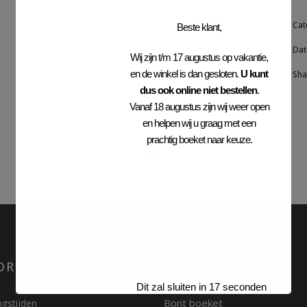
Cat
Beste klant,
Dat
Wij zijn t/m 17 augustus op vakantie,
en de winkel is dan gesloten.
U kunt
Sha
dus ook online niet bestellen
.
Vanaf 18 augustus zijn wij weer open
en helpen wij u graag met een
prachtig boeket naar keuze.
ORMATIE
ONZE BOEKETTEN
Dit zal sluiten in
17
seconden
Bont boeket
gstijden