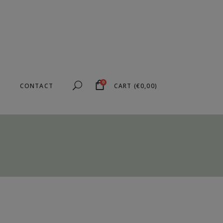
0
CONTACT
CART
(
€
0,00
)