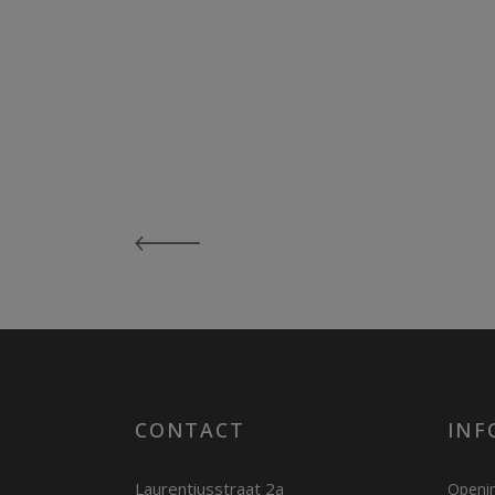
CONTACT
INF
Laurentiusstraat 2a
Openin