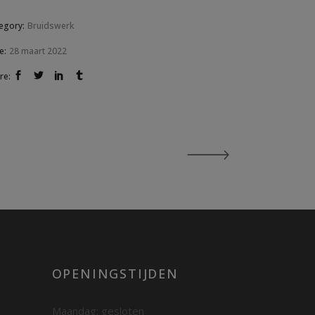
egory:
Bruidswerk
e:
28 maart 2022
re:
OPENINGSTIJDEN
Maandag: gesloten