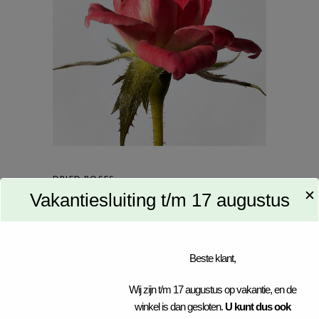
DRIED ROSES
✕
Vakantiesluiting t/m 17 augustus
FLORISTRY
HERBS
Beste klant,
Wij zijn t/m 17 augustus op vakantie, en de
winkel is dan gesloten.
U kunt dus ook