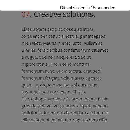
Dit zal sluiten in
15
seconden
07.
Creative solutions.
Class aptent taciti sociosqu ad litora
torquent per conubia nostra, per inceptos
imenaeos. Mauris in erat justo. Nullam ac
urna eu felis dapibus condimentum sit amet
a augue. Sed non neque elit. Sed ut
imperdiet nisi. Proin condimentum
fermentum nunc. Etiam aretra, erat sed
fermentum feugiat, velit mauris egestas
quam, ut aliquam massa nisl quis eque.
Suspendisse in orci enim. This is
Photoshop's version of Lorem Ipsum. Proin
gravida nibh vel velit auctor aliquet. Aenean
sollicitudin, lorem quis bibendum auctor, nisi
elit consequat ipsum, nec sagittis sem nibh.