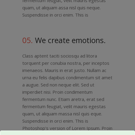
fermentum feugiat, velit mauris egestas
quam, ut aliquam assa nisl quis neque.
Suspendisse in orci enim. This is
05.
We create emotions.
Class aptent taciti sociosqu ad litora
torquent per conubia nostra, per inceptos
imenaeos. Mauris in erat justo. Nullam ac
urna eu felis dapibus condimentum sit amet
a augue. Sed non neque elit. Sed ut
imperdiet nisi. Proin condimentum
fermentum nunc. Etiam aretra, erat sed
fermentum feugiat, velit mauris egestas
quam, ut aliquam massa nisl quis eque.
Suspendisse in orci enim. This is
Photoshop's version of Lorem Ipsum. Proin