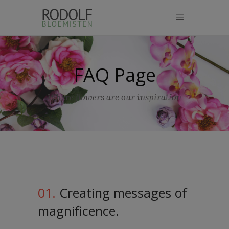
modal-check
FAQ Page
Where flowers are our inspiration
01.
Creating messages of
magnificence.