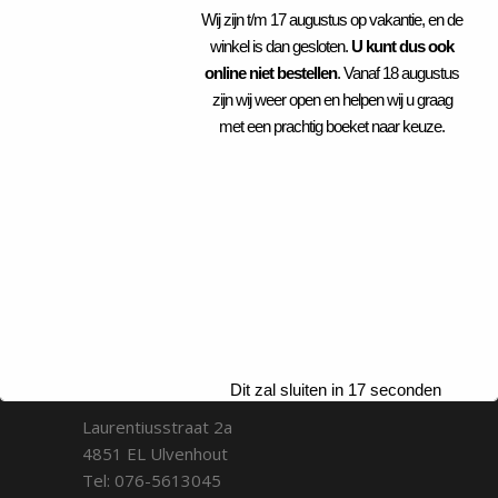
imperdiet nisi. Proin condimentum
Wij zijn t/m 17 augustus op vakantie, en de
fermentum nunc.
winkel is dan gesloten.
U kunt dus ook
online niet bestellen
. Vanaf 18 augustus
27 APRIL 2018
BY
ADMIN
38
zijn wij weer open en helpen wij u graag
PLANTS
met een prachtig boeket naar keuze.
CONTACT
Dit zal sluiten in
17
seconden
Laurentiusstraat 2a
4851 EL Ulvenhout
Tel: 076-5613045