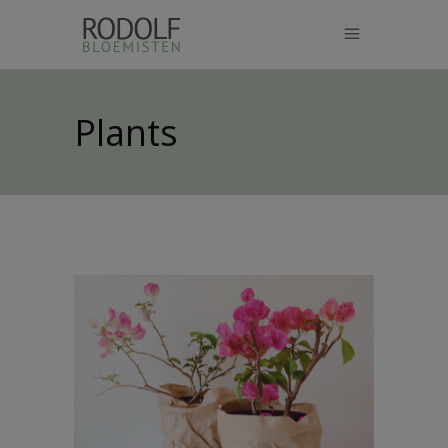
modal-check
Plants