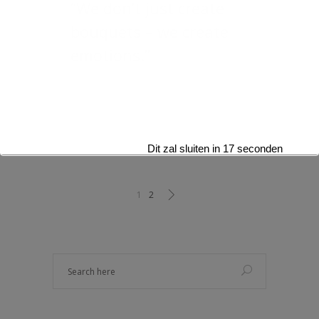
“We don’t just create
bouquets – we create
emotions.”
Dit zal sluiten in
16
seconden
1
2