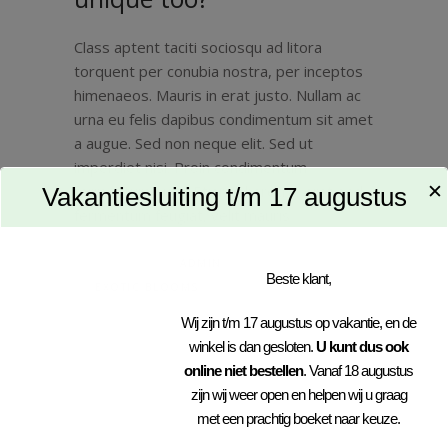
Class aptent taciti sociosqu ad litora
torquent per conubia nostra, per inceptos
himenaeos. Mauris in erat justo. Nullam ac
urna eu felis dapibus condimentum sit amet
a augue. Sed non neque elit. Sed ut
imperdiet nisi. Proin condimentum
✕
fermentum nunc. Etiam pharetra, erat sed
Vakantiesluiting t/m 17 augustus
fermentum feugiat, velit mauris
3 MEI 2018
BY
ADMIN
71
Beste klant,
EXOTIC BLOOMS
Wij zijn t/m 17 augustus op vakantie, en de
winkel is dan gesloten.
U kunt dus ook
online niet bestellen
. Vanaf 18 augustus
zijn wij weer open en helpen wij u graag
met een prachtig boeket naar keuze.