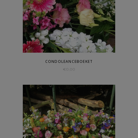
Newness
Price: Low To High
Price: High To Low
All
CONDOLEANCEBOEKET
€0-€259
€
0,00
€259-€518
€518-€777
€777-€1036
1036€+