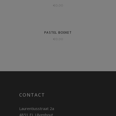
€
0,00
PASTEL BOEKET
€
0,00
CONTACT
Laurentiusstraat 2a
4851 EL Ulvenhout