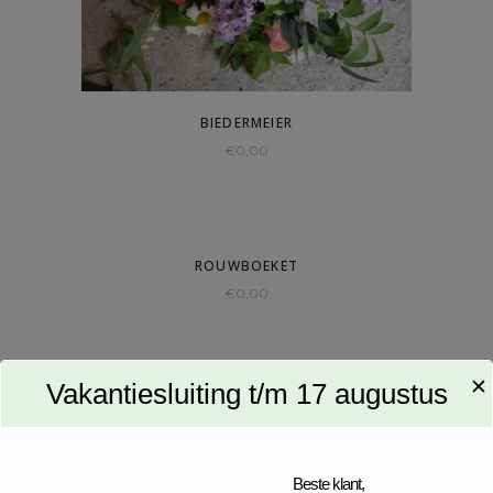
BIEDERMEIER
€
0,00
ROUWBOEKET
€
0,00
✕
Vakantiesluiting t/m 17 augustus
KEUZE VAN DE BLOEMIST
€
0,00
Beste klant,