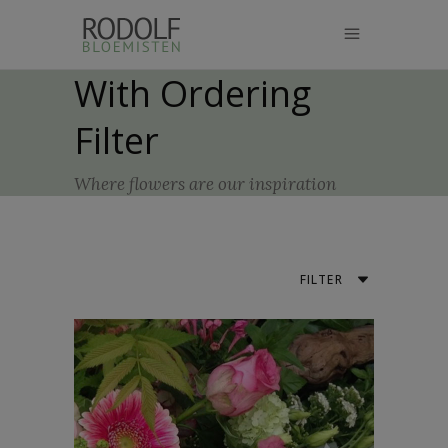
modal-check
With Ordering
Filter
Where flowers are our inspiration
FILTER
Default
Popularity
Average Rating