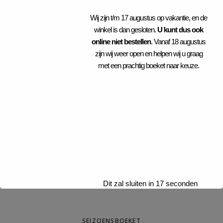
Wij zijn t/m 17 augustus op vakantie, en de
ROZENBOEKET
winkel is dan gesloten.
U kunt dus ook
€
0,00
online niet bestellen
. Vanaf 18 augustus
zijn wij weer open en helpen wij u graag
met een prachtig boeket naar keuze.
BOEKET WIT/GROEN
€
0,00
BONT BOEKET
€
0,00
Dit zal sluiten in
16
seconden
SEIZOENSBOEKET