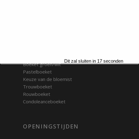
Betalen
ONZE BOEKETTEN
Bont boeket
Seizoensboeket
Rozenboeket
Dit zal sluiten in
17
seconden
Boeket groen/wit
Pastelboeket
Keuze van de bloemist
Trouwboeket
Rouwboeket
Condoleanceboeket
OPENINGSTIJDEN