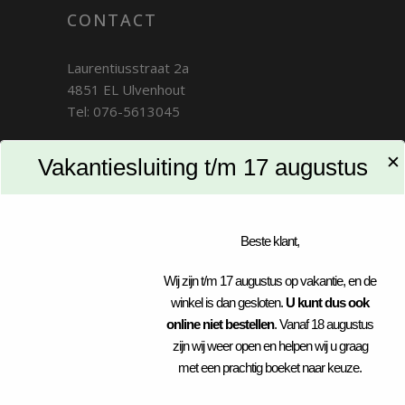
CONTACT
Laurentiusstraat 2a
4851 EL Ulvenhout
Tel: 076-5613045
✕
Vakantiesluiting t/m 17 augustus
BTW: NL003768322B61
KVK: 83037594
Beste klant,
INFORMATIE
Wij zijn t/m 17 augustus op vakantie, en de
winkel is dan gesloten.
U kunt dus ook
Openingstijden
online niet bestellen
. Vanaf 18 augustus
Contact
zijn wij weer open en helpen wij u graag
Bezorgen
met een prachtig boeket naar keuze.
Privacy policy