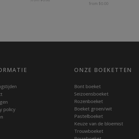
from $0.00
ORMATIE
ONZE BOEKETTEN
Bont boeket
gstijden
Seizoensboeket
ct
Rozenboeket
gen
Boeket groen/wit
y policy
Pastelboeket
en
Keuze van de bloemist
Trouwboeket
Rouwboeket