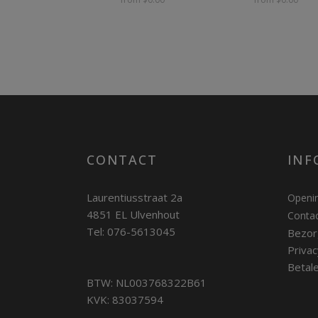
CONTACT
INF
Laurentiusstraat 2a
Openin
4851 EL Ulvenhout
Conta
Tel: 076-5613045
Bezor
Privac
Betal
BTW: NL003768322B61
KVK: 83037594