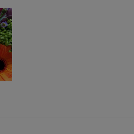
BOEKET
WIT/GROEN
€
0,00
TOEVOEGEN AAN WINKELWAGEN
WINKELWAGEN