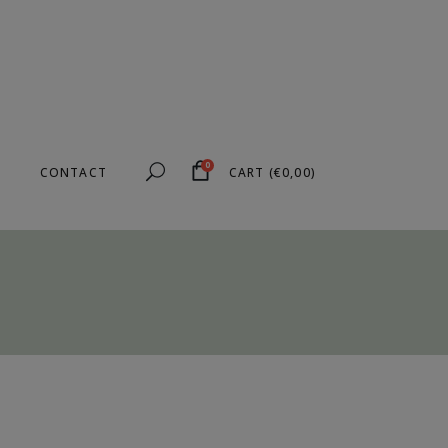
0
CONTACT
CART
(
€
0,00
)