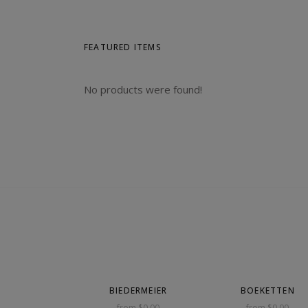
FEATURED ITEMS
No products were found!
BIEDERMEIER
BOEKETTEN
from $0.00
from $0.00