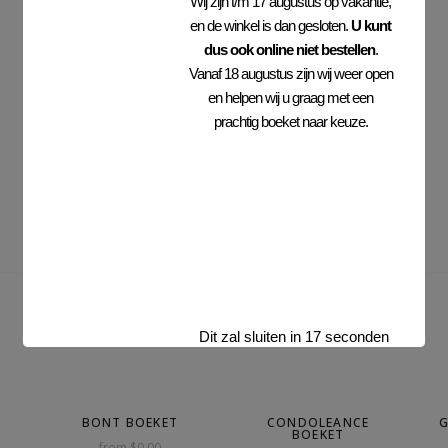
Wij zijn t/m 17 augustus op vakantie,
en de winkel is dan gesloten.
U kunt
dus ook online niet bestellen
.
Vanaf 18 augustus zijn wij weer open
en helpen wij u graag met een
prachtig boeket naar keuze.
Dit zal sluiten in
17
seconden
BONT BOEKET
CONDOLEANCE
G
BOEKET
from $0.00