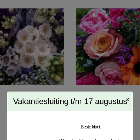
SEIZOENSBOEKET
BONT BOEKET
€
0,00
€
0,00
TOEVOEGEN AAN WINKELWAGEN
TOEVOEGEN AAN 
x
Vakantiesluiting t/m 17 augustus
Beste klant,