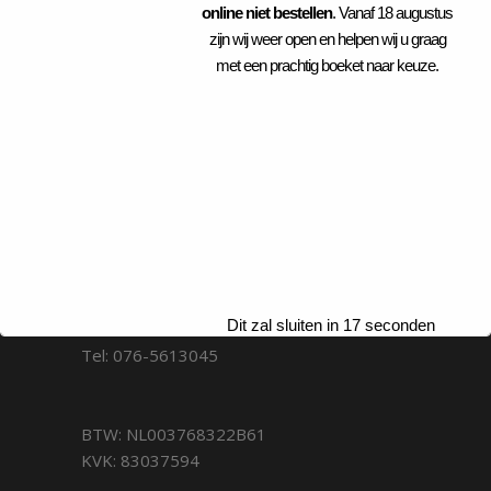
quis.
online niet bestellen
. Vanaf 18 augustus
zijn wij weer open en helpen wij u graag
met een prachtig boeket naar keuze.
CONTACT
Laurentiusstraat 2a
Dit zal sluiten in
17
seconden
4851 EL Ulvenhout
Tel: 076-5613045
BTW: NL003768322B61
KVK: 83037594