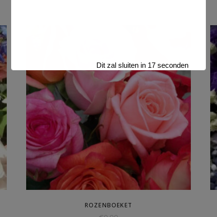
Dit zal sluiten in
16
seconden
ROZENBOEKET
€
0,00