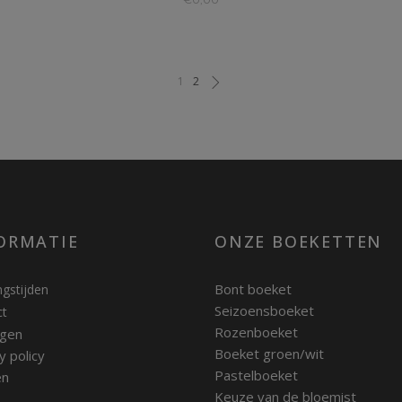
1
2
ORMATIE
ONZE BOEKETTEN
Bont boeket
gstijden
Seizoensboeket
ct
Rozenboeket
gen
Boeket groen/wit
y policy
Pastelboeket
en
Keuze van de bloemist