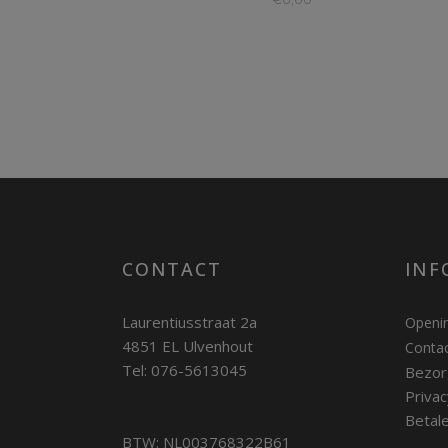
CONTACT
INF
Laurentiusstraat 2a
Openin
4851 EL Ulvenhout
Conta
Tel: 076-5613045
Bezor
Privac
Betal
BTW: NL003768322B61