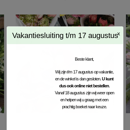
x
Vakantiesluiting t/m 17 augustus
Beste klant,
Wij zijn t/m 17 augustus op vakantie,
en de winkel is dan gesloten.
U kunt
dus ook online niet bestellen
.
Vanaf 18 augustus zijn wij weer open
en helpen wij u graag met een
prachtig boeket naar keuze.
KEUZE VAN DE BLOEMIST
€
0,00