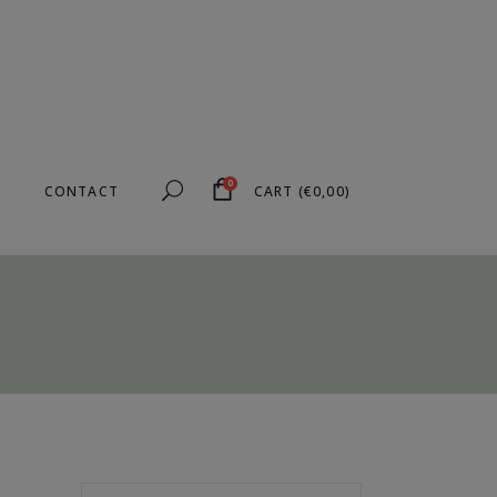
0
CONTACT
CART
(
€
0,00
)